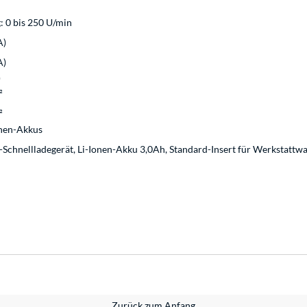
: 0 bis 250 U/min
A)
A)
)
²
²
onen-Akkus
-Schnellladegerät, Li-Ionen-Akku 3,0Ah, Standard-Insert für Werkstattw
Zurück zum Anfang