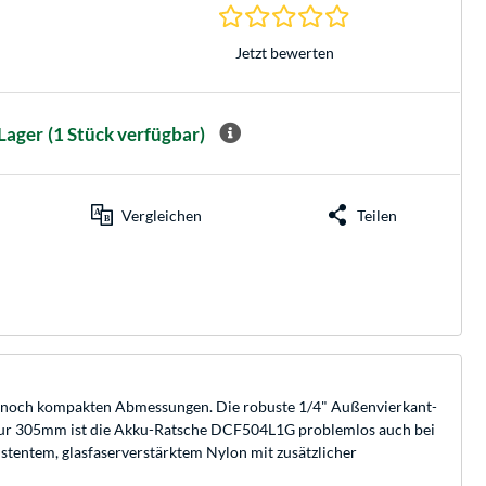
0.0 Sterne bei 0 Be
Jetzt bewerten
Lager
(1 Stück verfügbar)
Vergleichen
Teilen
noch kompakten Abmessungen. Die robuste 1/4" Außenvierkant-
n nur 305mm ist die Akku-Ratsche DCF504L1G problemlos auch bei
stentem, glasfaserverstärktem Nylon mit zusätzlicher