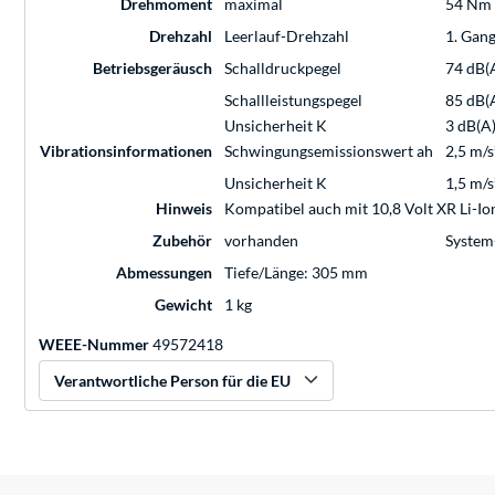
Drehmoment
maximal
54 Nm
Drehzahl
Leerlauf-Drehzahl
1. Gang
Betriebsgeräusch
Schalldruckpegel
74 dB(
Schallleistungspegel
85 dB(
Unsicherheit K
3 dB(A
Vibrationsinformationen
Schwingungsemissionswert ah
2,5 m/s
Unsicherheit K
1,5 m/s
Hinweis
Kompatibel auch mit 10,8 Volt XR Li-I
Zubehör
vorhanden
System
Abmessungen
Tiefe/Länge: 305 mm
Gewicht
1 kg
WEEE-Nummer
49572418
Verantwortliche Person für die EU