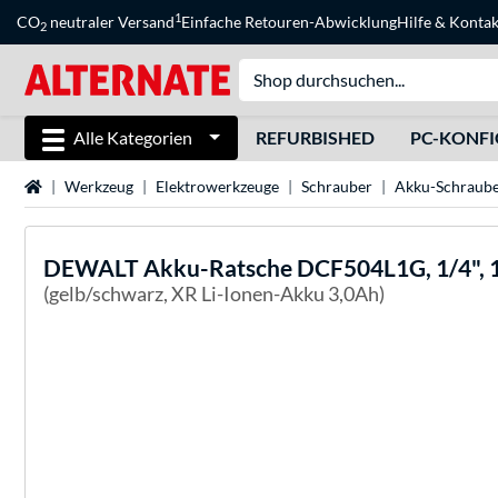
1
CO
neutraler Versand
Einfache Retouren-Abwicklung
Hilfe
&
Kontak
2
Alle Kategorien
REFURBISHED
PC-KONF
Startseite
Werkzeug
Elektrowerkzeuge
Schrauber
Akku-Schraub
DEWALT
Akku-Ratsche DCF504L1G, 1/4", 1
(gelb/schwarz, XR Li-Ionen-Akku 3,0Ah)