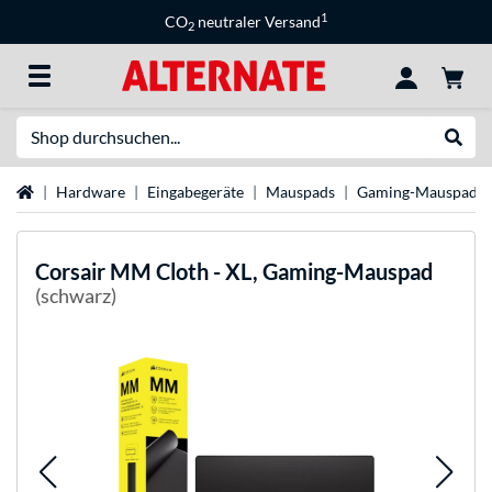
1
CO
neutraler Versand
2
Suche
Suche
Startseite
Hardware
Eingabegeräte
Mauspads
Gaming-Mauspads
Corsair
MM Cloth - XL, Gaming-Mauspad
(schwarz)