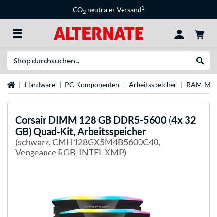
1
CO
neutraler Versand
2
Suche
Suche
Startseite
Hardware
PC-Komponenten
Arbeitsspeicher
RAM-Mar
Corsair
DIMM 128 GB DDR5-5600 (4x 32
GB) Quad-Kit, Arbeitsspeicher
(schwarz, CMH128GX5M4B5600C40,
Vengeance RGB, INTEL XMP)