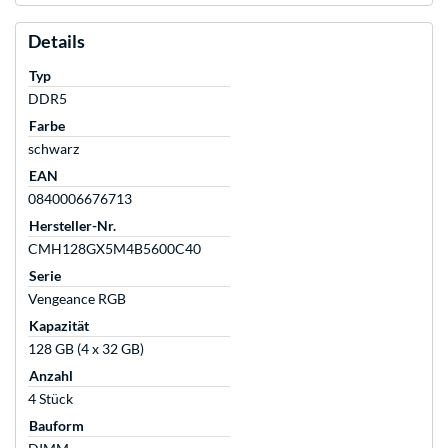
Details
Typ
DDR5
Farbe
schwarz
EAN
0840006676713
Hersteller-Nr.
CMH128GX5M4B5600C40
Serie
Vengeance RGB
Kapazität
128 GB (4 x 32 GB)
Anzahl
4 Stück
Bauform