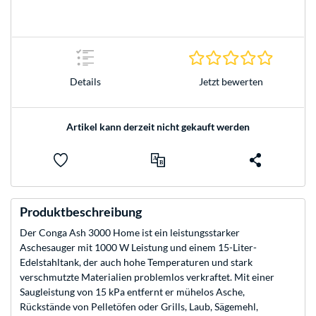
0.0 Stern
Jetzt bewerten
Details
Artikel kann derzeit nicht gekauft werden
Produktbeschreibung
Der Conga Ash 3000 Home ist ein leistungsstarker
Aschesauger mit 1000 W Leistung und einem 15-Liter-
Edelstahltank, der auch hohe Temperaturen und stark
verschmutzte Materialien problemlos verkraftet. Mit einer
Saugleistung von 15 kPa entfernt er mühelos Asche,
Rückstände von Pelletöfen oder Grills, Laub, Sägemehl,