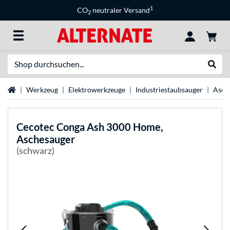
1
CO
neutraler Versand
2
Suche
Suche
Startseite
Werkzeug
Elektrowerkzeuge
Industriestaubsauger
Asch
Cecotec
Conga Ash 3000 Home,
Aschesauger
(schwarz)