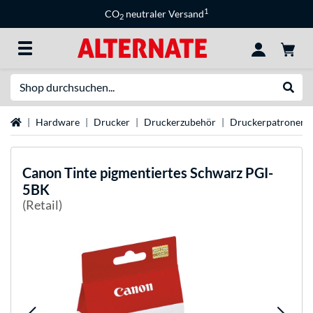
1
CO
neutraler Versand
2
Suche
Suche
Startseite
Hardware
Drucker
Druckerzubehör
Druckerpatronen
Canon
Tinte pigmentiertes Schwarz PGI-
5BK
(Retail)