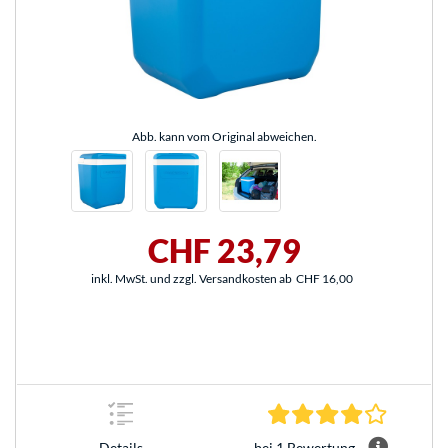
Abb. kann vom Original abweichen.
CHF 23,79
inkl. MwSt. und zzgl. Versandkosten ab
CHF 16,00
4.0 Stern
bei 1 Bewertung
Details