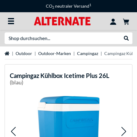
1
CO
neutraler Versand
2
Suche
Suche
Startseite
Outdoor
Outdoor-Marken
Campingaz
Campingaz Kühlb
Campingaz
Kühlbox Icetime Plus 26L
(blau)