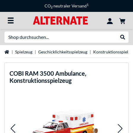
1
CO
neutraler Versand
2
Suche
Suche
Startseite
Spielzeug
Geschicklichkeitsspielzeug
Konstruktionsspielze
COBI
RAM 3500 Ambulance,
Konstruktionsspielzeug