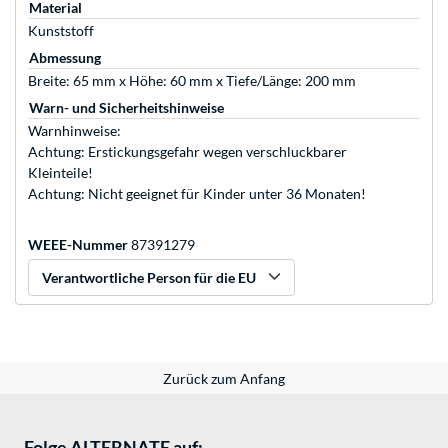
Material
Kunststoff
Abmessung
Breite: 65 mm x Höhe: 60 mm x Tiefe/Länge: 200 mm
Warn- und Sicherheitshinweise
Warnhinweise:
Achtung: Erstickungsgefahr wegen verschluckbarer
Kleinteile!
Achtung: Nicht geeignet für Kinder unter 36 Monaten!
WEEE-Nummer
87391279
Verantwortliche Person für die EU
Zurück zum Anfang
Folge ALTERNATE auf: