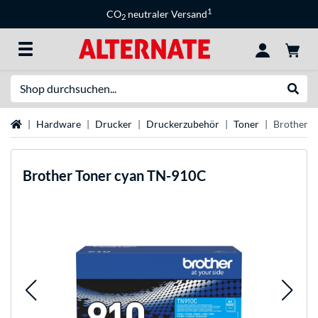
1
CO
neutraler Versand
2
Suche
Suche
Startseite
Hardware
Drucker
Druckerzubehör
Toner
Brother T
Brother
Toner cyan TN-910C