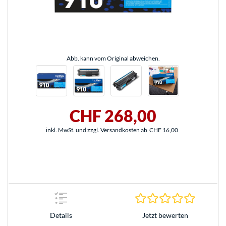
Abb. kann vom Original abweichen.
CHF 268,00
inkl. MwSt. und zzgl. Versandkosten ab
CHF 16,00
0.0 Stern
Jetzt bewerten
Details