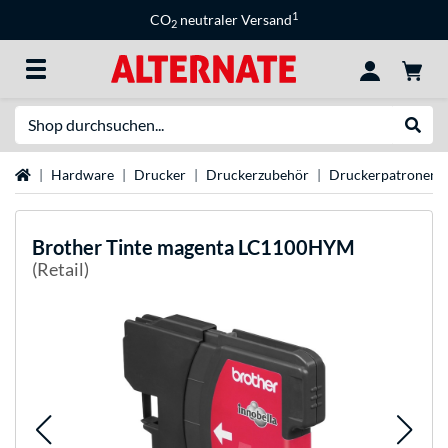
1
CO
neutraler Versand
2
Suche
Suche
Startseite
Hardware
Drucker
Druckerzubehör
Druckerpatronen
Brother
Tinte magenta LC1100HYM
(Retail)