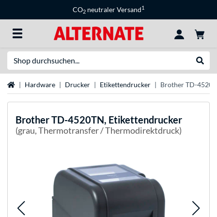
1
CO
neutraler Versand
2
Suche
Suche
Startseite
Hardware
Drucker
Etikettendrucker
Brother TD-4520TN
Brother
TD-4520TN, Etikettendrucker
(grau, Thermotransfer / Thermodirektdruck)