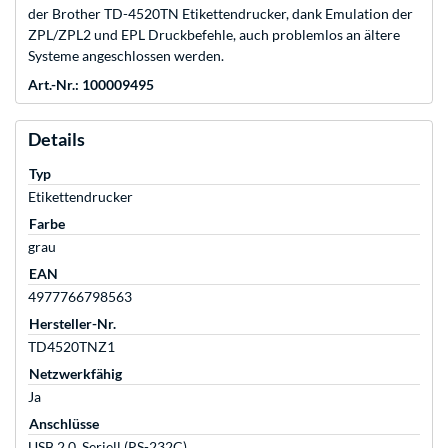
der Brother TD-4520TN Etikettendrucker, dank Emulation der
ZPL/ZPL2 und EPL Druckbefehle, auch problemlos an ältere
Systeme angeschlossen werden.
Art.-Nr.: 100009495
Details
Typ
Etikettendrucker
Farbe
grau
EAN
4977766798563
Hersteller-Nr.
TD4520TNZ1
Netzwerkfähig
Ja
Anschlüsse
USB 2.0, Seriell (RS-232C)