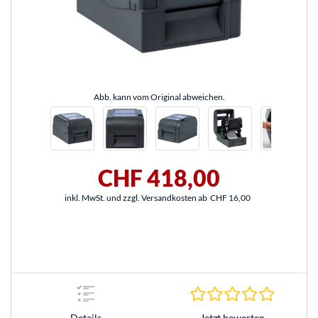
Abb. kann vom Original abweichen.
CHF 418,00
inkl. MwSt. und zzgl. Versandkosten ab
CHF 16,00
0.0 Stern
Jetzt bewerten
Details