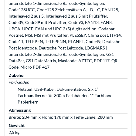
unterstützte 1-dimensionale Barcode-Symbologien:
Code128UCC, Code128 Zeichensätzen A、B、C, EAN128,
Interleaved 2 aus 5, Interleaved 2 aus 5 mit Prüfziffer,
Code39, Code39 mit Prüfziffer, Code93, EAN13, EAN8,
UPCA, UPCE, EAN und UPC 2 (5) digits add-on, Codabar,
Postnet, MSI, MSI mit Prüfziffer, PLESSEY, China post, ITF14,
Code11, TELEPEN, TELEPENN, PLANET, Code49, Deutsche
Post Identcode, Deutsche Post Leitcode, LOGMARS |
unterstützte 2-dimensionale Barcode-Symbologien: GS1
DataBar, GS1 DataMatrix, Maxicode, AZTEC, PDF417, QR
Code, Micro PDF 417
Zubehör
vorhanden
Netzteil, USB-Kabel, Dokumentation, 2 x 1”
Farbbandkerne für 300m Farbbänder, 1” Farbband
Papierkern
Abmessung
Breite: 204 mm x Höhe: 178 mm x Tiefe/Länge: 280 mm
Gewicht
2,5 kg