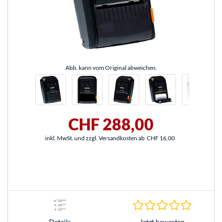
Abb. kann vom Original abweichen.
CHF 288,00
inkl. MwSt. und zzgl. Versandkosten ab
CHF 16,00
0.0 Stern
Jetzt bewerten
Details