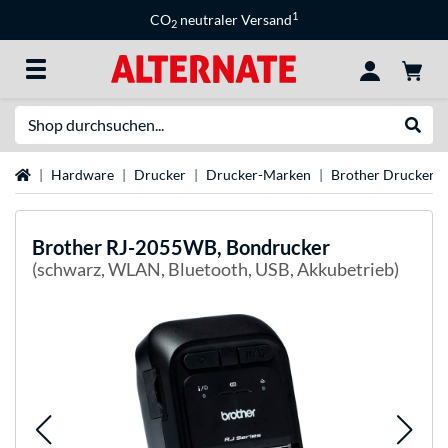
1
CO
neutraler Versand
2
Suche
Suche
Startseite
Hardware
Drucker
Drucker-Marken
Brother Drucker
Brother
RJ-2055WB, Bondrucker
(schwarz, WLAN, Bluetooth, USB, Akkubetrieb)