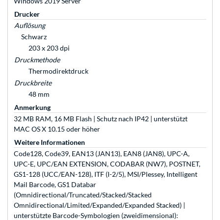
Windows 2019 Server
Drucker
Auflösung
Schwarz
203 x 203 dpi
Druckmethode
Thermodirektdruck
Druckbreite
48 mm
Anmerkung
32 MB RAM, 16 MB Flash | Schutz nach IP42 | unterstützt
MAC OS X 10.15 oder höher
Weitere Informationen
Code128, Code39, EAN13 (JAN13), EAN8 (JAN8), UPC-A,
UPC-E, UPC/EAN EXTENSION, CODABAR (NW7), POSTNET,
GS1-128 (UCC/EAN-128), ITF (I-2/5), MSI/Plessey, Intelligent
Mail Barcode, GS1 Databar
(Omnidirectional/Truncated/Stacked/Stacked
Omnidirectional/Limited/Expanded/Expanded Stacked) |
unterstützte Barcode-Symbologien (zweidimensional):