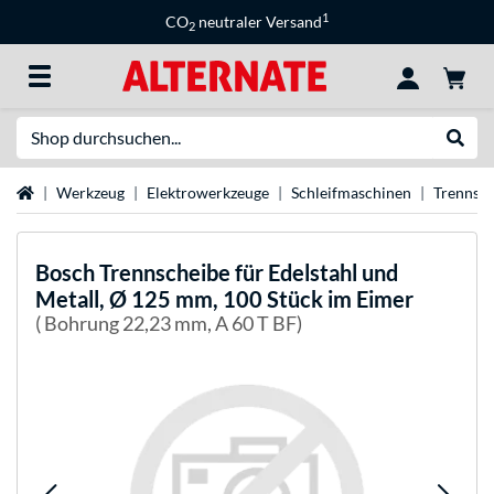
1
CO
neutraler Versand
2
Suche
Suche
Startseite
Werkzeug
Elektrowerkzeuge
Schleifmaschinen
Trennsc
Bosch
Trennscheibe für Edelstahl und
Metall, Ø 125 mm, 100 Stück im Eimer
( Bohrung 22,23 mm, A 60 T BF)