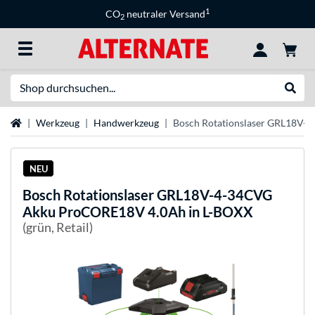
1
CO
neutraler Versand
2
Suche
Suche
Startseite
Werkzeug
Handwerkzeug
Bosch Rotationslaser GRL18V-
NEU
Bosch
Rotationslaser GRL18V-4-34CVG
Akku ProCORE18V 4.0Ah in L-BOXX
(grün, Retail)