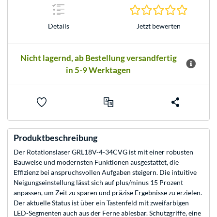
0.0 Stern
Jetzt bewerten
Details
Nicht lagernd, ab Bestellung versandfertig
in 5-9 Werktagen
Produktbeschreibung
Der Rotationslaser GRL18V-4-34CVG ist mit einer robusten
Bauweise und modernsten Funktionen ausgestattet, die
Effizienz bei anspruchsvollen Aufgaben steigern. Die intuitive
Neigungseinstellung lässt sich auf plus/minus 15 Prozent
anpassen, um Zeit zu sparen und präzise Ergebnisse zu erzielen.
Der aktuelle Status ist über ein Tastenfeld mit zweifarbigen
LED-Segmenten auch aus der Ferne ablesbar. Schutzgriffe, eine