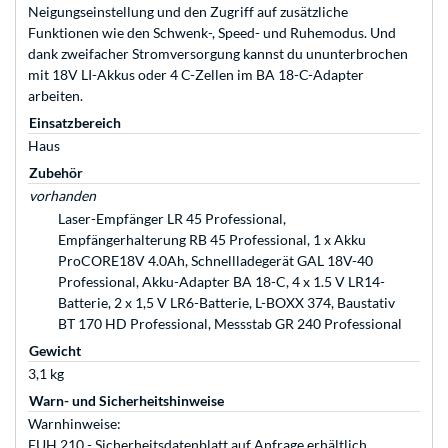
Neigungseinstellung und den Zugriff auf zusätzliche
Funktionen wie den Schwenk-, Speed- und Ruhemodus. Und
dank zweifacher Stromversorgung kannst du ununterbrochen
mit 18V LI-Akkus oder 4 C-Zellen im BA 18-C-Adapter
arbeiten.
Einsatzbereich
Haus
Zubehör
vorhanden
Laser-Empfänger LR 45 Professional,
Empfängerhalterung RB 45 Professional, 1 x Akku
ProCORE18V 4.0Ah, Schnellladegerät GAL 18V-40
Professional, Akku-Adapter BA 18-C, 4 x 1.5 V LR14-
Batterie, 2 x 1,5 V LR6-Batterie, L-BOXX 374, Baustativ
BT 170 HD Professional, Messstab GR 240 Professional
Gewicht
3,1 kg
Warn- und Sicherheitshinweise
Warnhinweise:
EUH 210 - Sicherheitsdatenblatt auf Anfrage erhältlich.