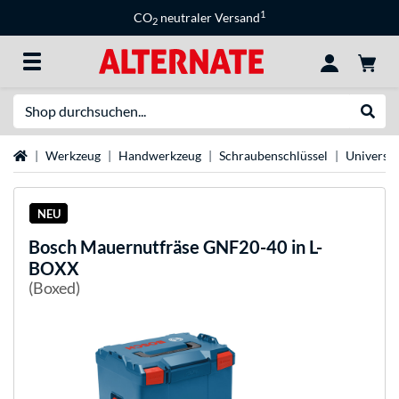
1
CO
neutraler Versand
2
Suche
Suche
Startseite
Werkzeug
Handwerkzeug
Schraubenschlüssel
Universal
NEU
Bosch
Mauernutfräse GNF20-40 in L-
BOXX
(Boxed)