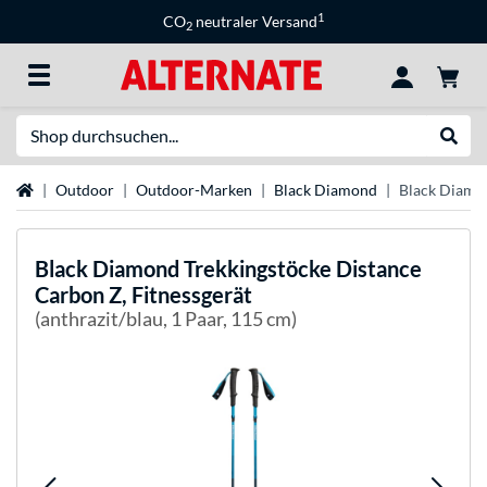
1
CO
neutraler Versand
2
Suche
Suche
Startseite
Outdoor
Outdoor-Marken
Black Diamond
Black Diamon
Black Diamond
Trekkingstöcke Distance
Carbon Z, Fitnessgerät
(anthrazit/blau, 1 Paar, 115 cm)