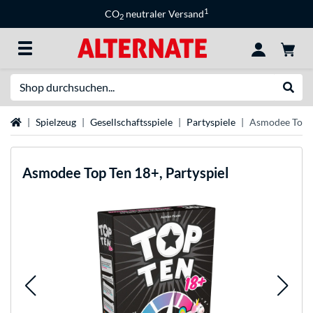
1
CO
neutraler Versand
2
Suche
Suche
Startseite
Spielzeug
Gesellschaftsspiele
Partyspiele
Asmodee Top T
Asmodee
Top Ten 18+, Partyspiel