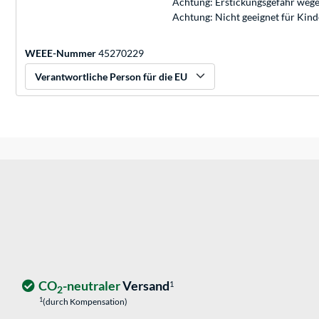
Achtung: Erstickungsgefahr wege
Achtung: Nicht geeignet für Kin
WEEE-Nummer
45270229
Verantwortliche Person für die EU
CO
-neutraler
Versand
1
2
1
(durch Kompensation)