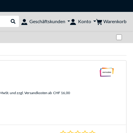
Warenkorb
Geschäftskunden
Konto
Suche durchführen
Zwi
. MwSt. und zzgl. Versandkosten ab
CHF 16,00
0.0 Sterne bei 0 Be