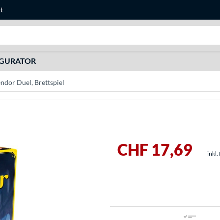
t
Suche
IGURATOR
dor Duel, Brettspiel
CHF 17,69
inkl