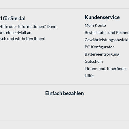
Kundenservice
 für Sie da!
Mein Konto
 Hilfe oder Informationen? Dann
uns eine E-Mail an
Bestellstatus und Rechn
e.ch
und wir helfen Ihnen!
Gewährleistungsabwickl
PC Konfigurator
Batterieentsorgung
Gutschein
Tinten- und Tonerfinder
Hilfe
Einfach bezahlen