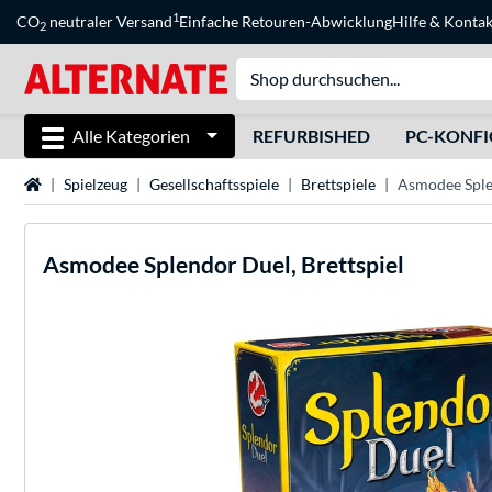
1
CO
neutraler Versand
Einfache Retouren-Abwicklung
Hilfe
&
Kontak
2
Alle Kategorien
REFURBISHED
PC-KONF
Startseite
Spielzeug
Gesellschaftsspiele
Brettspiele
Asmodee Splen
Asmodee
Splendor Duel, Brettspiel