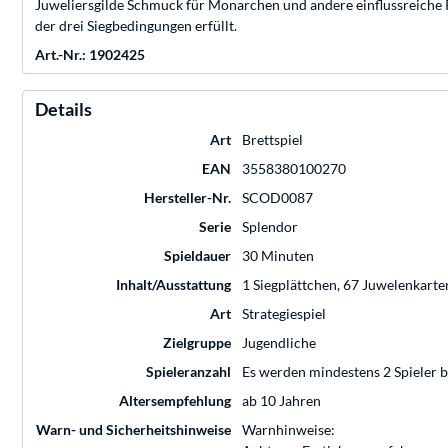
Juweliersgilde Schmuck für Monarchen und andere einflussreiche P
der drei Siegbedingungen erfüllt.
Art.-Nr.: 1902425
Details
Art
Brettspiel
EAN
3558380100270
Hersteller-Nr.
SCOD0087
Serie
Splendor
Spieldauer
30 Minuten
Inhalt/Ausstattung
1 Siegplättchen, 67 Juwelenkarten,
Art
Strategiespiel
Zielgruppe
Jugendliche
Spieleranzahl
Es werden mindestens 2 Spieler b
Altersempfehlung
ab 10 Jahren
Warn- und Sicherheitshinweise
Warnhinweise: