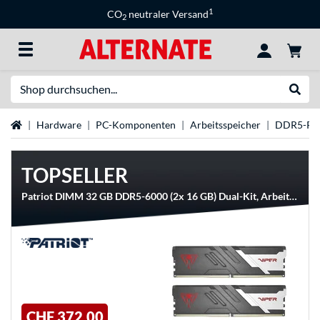
1
CO
neutraler Versand
2
Suche
Suche
Startseite
Hardware
PC-Komponenten
Arbeitsspeicher
DDR5-R
TOPSELLER
Patriot DIMM 32 GB DDR5-6000 (2x 16 GB) Dual-Kit, Arbeitsspeicher
CHF 372,00