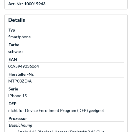
Art.-Nr.: 100015943
Details
Typ
Smartphone
Farbe
schwarz
EAN
0195949036064
Hersteller-Nr.
MTP03ZD/A
Serie
iPhone 15
DEP
nicht für Device Enrollment Program (DEP) geeignet
Prozessor
Bezeichnung
Apple A16 Bionic (6 Kerne) / Basistakt 3,46 GHz