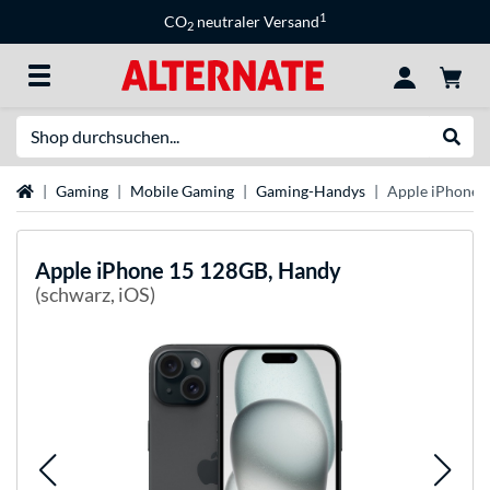
1
CO
neutraler Versand
2
Suche
Suche
Startseite
Gaming
Mobile Gaming
Gaming-Handys
Apple iPhone 
Apple
iPhone 15 128GB, Handy
(schwarz, iOS)