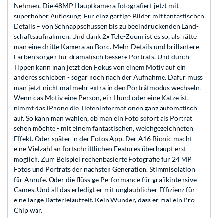
Nehmen. Die 48MP Hauptkamera fotografiert jetzt mit
superhoher Auf­lösung. Für einzig­artige Bilder mit fantas­tischen
Details – von Schnapp­schüssen bis zu beein­druckenden Land­
schafts­aufnahmen. Und dank 2x Tele-Zoom ist es so, als hätte
man eine dritte Kamera an Bord. Mehr Details und brillantere
Farben sorgen für dramatisch bessere Porträts. Und durch
Tippen kann man jetzt den Fokus von einem Motiv auf ein
anderes schieben - sogar noch nach der Aufnahme. Dafür muss
man jetzt nicht mal mehr extra in den Porträt­modus wechseln.
Wenn das Motiv eine Person, ein Hund oder eine Katze ist,
nimmt das iPhone die Tiefen­infor­mationen ganz auto­matisch
auf. So kann man wählen, ob man ein Foto sofort als Porträt
sehen möchte - mit einem fantas­tischen, weich­gezeichneten
Effekt. Oder später in der Fotos App. Der A16 Bionic macht
eine Vielzahl an fortschrittlichen Features überhaupt erst
möglich. Zum Beispiel rechen­­basierte Fotografie für 24 MP
Fotos und Porträts der nächsten Generation. Stimm­isolation
für Anrufe. Oder die flüssige Perfor­mance für grafik­intensive
Games. Und all das erledigt er mit unglaublicher Effizienz für
eine lange Batterie­laufzeit. Kein Wunder, dass er mal ein Pro
Chip war.