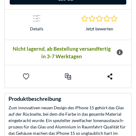
0.0 Stern
Jetzt bewerten
Details
Nicht lagernd, ab Bestellung versandfertig
in 3-7 Werktagen
Produktbeschreibung
Zum innova­tiven neuen Design des iPhone 15 gehört das Glas
auf der Rückseite, bei dem die Farbe in das gesamte Material
eingebracht wurde. Ein spezieller zweifacher Ionen­austausch­
prozess für das Glas und Aluminium­ in Raumfahrt-Qualität für
das Gehäuse machen das iPhone 15 so unglaublich hart im