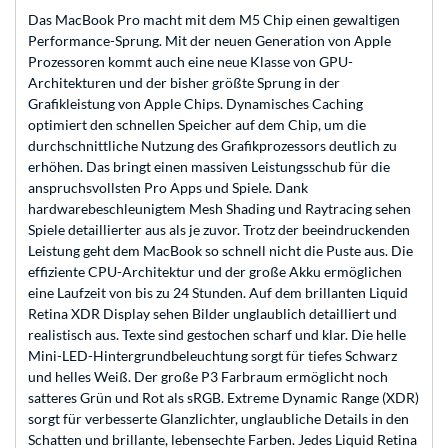
Das MacBook Pro macht mit dem M5 Chip einen gewaltigen
Performance-Sprung. Mit der neuen Generation von Apple
Prozessoren kommt auch eine neue Klasse von GPU-
Architekturen und der bisher größte Sprung in der
Grafikleistung von Apple Chips. Dynamisches Caching
optimiert den schnellen Speicher auf dem Chip, um die
durchschnittliche Nutzung des Grafikprozessors deutlich zu
erhöhen. Das bringt einen massiven Leistungsschub für die
anspruchsvollsten Pro Apps und Spiele. Dank
hardwarebeschleunigtem Mesh Shading und Raytracing sehen
Spiele detaillierter aus als je zuvor. Trotz der beeindruckenden
Leistung geht dem MacBook so schnell nicht die Puste aus. Die
effiziente CPU-Architektur und der große Akku ermöglichen
eine Laufzeit von bis zu 24 Stunden. Auf dem brillanten Liquid
Retina XDR Display sehen Bilder unglaublich detailliert und
realistisch aus. Texte sind gestochen scharf und klar. Die helle
Mini-LED-Hintergrundbeleuchtung sorgt für tiefes Schwarz
und helles Weiß. Der große P3 Farbraum ermöglicht noch
satteres Grün und Rot als sRGB. Extreme Dynamic Range (XDR)
sorgt für verbesserte Glanzlichter, unglaubliche Details in den
Schatten und brillante, lebensechte Farben. Jedes Liquid Retina