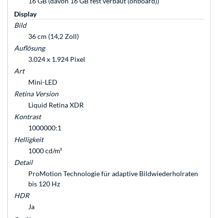
16 GB (davon 16 GB fest verbaut (onboard))
Display
Bild
36 cm (14,2 Zoll)
Auflösung
3.024 x 1.924 Pixel
Art
Mini-LED
Retina Version
Liquid Retina XDR
Kontrast
1000000:1
Helligkeit
1000 cd/m²
Detail
ProMotion Technologie für adaptive Bildwiederhol­raten
bis 120 Hz
HDR
Ja