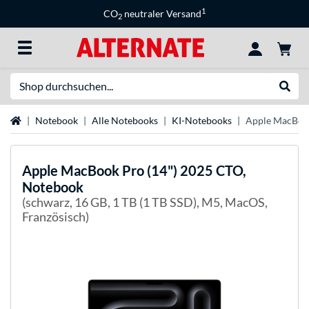
1
CO
neutraler Versand
2
Suche
Suche
Startseite
Notebook
Alle Notebooks
KI-Notebooks
Apple MacBook
Apple
MacBook Pro (14") 2025 CTO,
Notebook
(schwarz, 16 GB, 1 TB (1 TB SSD), M5, MacOS,
Französisch)