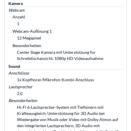
Kamera
Webcam
Anzahl
1
Webcam-Auflösung 1
12 Megapixel
Besonderheiten
Center Stage Kamera mit Unterstützung für
Schreibtischansicht, 1080p HD Video­auf­nahme
Sound
Anschlüsse
1x Kopfhörer/Mikrofon-Kombi-Anschluss
Lautsprecher
2.0
Besonderheiten
Hi‑Fi 6‑Laut­sprecher-System mit Tieftönern mit
Kräfteausgleich, Unter­stüt­zung für 3D Audio bei
Wieder­gabe von Musik oder Video mit Dolby Atmos auf
den inte­grierten Laut­sprechern, 3D Audio mit