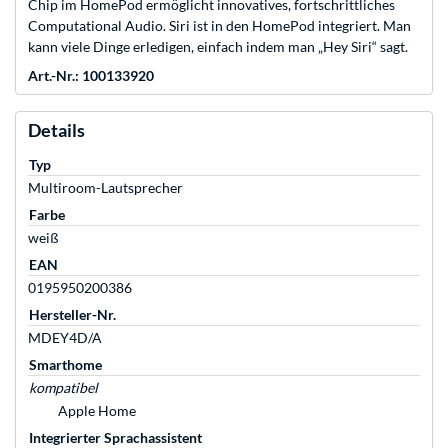
Chip im HomePod ermöglicht innova­tives, fort­schrittliches
Computational Audio. Siri ist in den HomePod integriert. Man
kann viele Dinge erledigen, einfach indem man „Hey Siri“ sagt.
Art.-Nr.: 100133920
Details
Typ
Multiroom-Lautsprecher
Farbe
weiß
EAN
0195950200386
Hersteller-Nr.
MDEY4D/A
Smarthome
kompatibel
Apple Home
Integrierter Sprachassistent