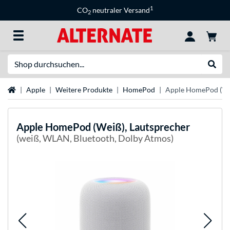
1
CO
neutraler Versand
2
Suche
Suche
Startseite
Apple
Weitere Produkte
HomePod
Apple HomePod (Wei
Apple
HomePod (Weiß), Lautsprecher
(weiß, WLAN, Bluetooth, Dolby Atmos)