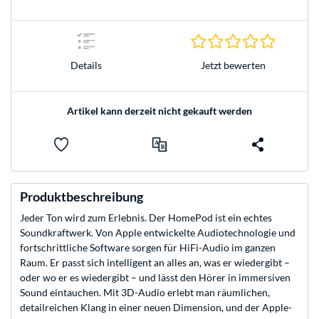
0.0 Stern
Jetzt bewerten
Details
Artikel kann derzeit nicht gekauft werden
Produktbeschreibung
Jeder Ton wird zum Erlebnis. Der HomePod ist ein echtes
Soundkraftwerk. Von Apple entwickelte Audio­techno­logie und
fortschrittliche Software sorgen für HiFi-Audio im ganzen
Raum. Er passt sich intelligent an alles an, was er wiedergibt –
oder wo er es wiedergibt – und lässt den Hörer in immersiven
Sound eintauchen. Mit 3D-Audio erlebt man räumlichen,
detailreichen Klang in einer neuen Dimension, und der Apple-