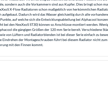
le, sondern auch die Vorkammern sind aus Kupfer. Dies bringt schon mat
exXxoS X-Flow Radiatoren schon maßgeblich von herkömmlichen Radiator
 aufgebaut. Dadurch wird das Wasser gleichzeitig durch alle vorhanden
n Punkte, auf welche sich die Entwicklungsabteilung bei Alphacool konze
cht bei den NexXxoS ST30) können so Anschlüsse montiert werden. Wenig
 Alphacool die gängigen Größen der 120 mm Serie bereit. Verschiedene 
wie von Lüftern und Radiatorblenden ist bei dieser Serie einfach zu be
 tiefe Eindrehen der Montageschrauben führt bei diesem Radiator nicht zu
ührung mit den Finnen kommt.