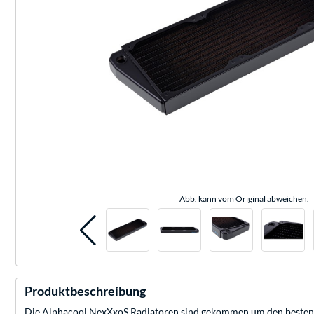
Abb. kann vom Original abweichen.
Produktbeschreibung
Die Alphacool NexXxoS Radiatoren sind gekommen um den besten ihr