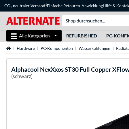
1
CO
neutraler Versand
Einfache Retouren-Abwicklung
Hilfe
&
Kontak
2
Alle Kategorien
REFURBISHED
PC-KONF
Startseite
Hardware
PC-Komponenten
Wasserkühlungen
Radiat
Alphacool
NexXxos ST30 Full Copper XFlo
(schwarz)