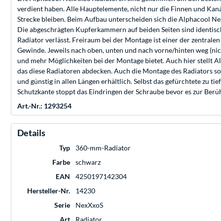
verdient haben. Alle Hauptelemente, nicht nur die Finnen und Kanä
Strecke bleiben. Beim Aufbau unterscheiden sich die Alphacool N
Die abgeschrägten Kupferkammern auf beiden Seiten sind identisch
Radiator verlässt. Freiraum bei der Montage ist einer der zentrale
Gewinde. Jeweils nach oben, unten und nach vorne/hinten weg (ni
und mehr Möglichkeiten bei der Montage bietet. Auch hier stellt
das diese Radiatoren abdecken. Auch die Montage des Radiators so
und günstig in allen Längen erhältlich. Selbst das gefürchtete zu
Schutzkante stoppt das Eindringen der Schraube bevor es zur Ber
Art.-Nr.: 1293254
Details
Typ
360-mm-Radiator
Farbe
schwarz
EAN
4250197142304
Hersteller-Nr.
14230
Serie
NexXxoS
Art
Radiator