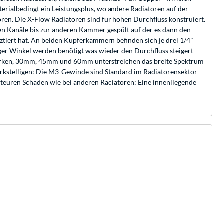
erialbedingt ein Leistungsplus, wo andere Radiatoren auf der
en. Die X-Flow Radiatoren sind für hohen Durchfluss konstruiert.
en Kanäle bis zur anderen Kammer gespült auf der es dann den
nztiert hat. An beiden Kupferkammern befinden sich je drei 1/4"
er Winkel werden benötigt was wieder den Durchfluss steigert
Stärken, 30mm, 45mm und 60mm unterstreichen das breite Spektrum
werkstelligen: Die M3-Gewinde sind Standard im Radiatorensektor
m teuren Schaden wie bei anderen Radiatoren: Eine innenliegende