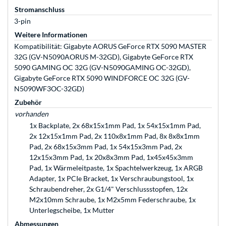
Stromanschluss
3-pin
Weitere Informationen
Kompatibilität: Gigabyte AORUS GeForce RTX 5090 MASTER
32G (GV-N5090AORUS M-32GD), Gigabyte GeForce RTX
5090 GAMING OC 32G (GV-N5090GAMING OC-32GD),
Gigabyte GeForce RTX 5090 WINDFORCE OC 32G (GV-
N5090WF3OC-32GD)
Zubehör
vorhanden
1x Backplate, 2x 68x15x1mm Pad, 1x 54x15x1mm Pad,
2x 12x15x1mm Pad, 2x 110x8x1mm Pad, 8x 8x8x1mm
Pad, 2x 68x15x3mm Pad, 1x 54x15x3mm Pad, 2x
12x15x3mm Pad, 1x 20x8x3mm Pad, 1x45x45x3mm
Pad, 1x Wärmeleitpaste, 1x Spachtelwerkzeug, 1x ARGB
Adapter, 1x PCIe Bracket, 1x Verschraubungstool, 1x
Schraubendreher, 2x G1/4" Verschlussstopfen, 12x
M2x10mm Schraube, 1x M2x5mm Federschraube, 1x
Unterlegscheibe, 1x Mutter
Abmessungen