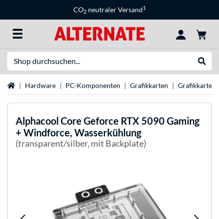
1
CO
neutraler Versand
2
Suche
Suche
Startseite
Hardware
PC-Komponenten
Grafikkarten
Grafikkarten
Alphacool
Core Geforce RTX 5090 Gaming
+ Windforce, Wasserkühlung
(transparent/silber, mit Backplate)