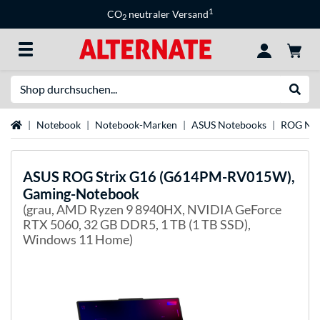
1
CO
neutraler Versand
2
Suche
Suche
Startseite
Notebook
Notebook-Marken
ASUS Notebooks
ROG Not
ASUS
ROG Strix G16 (G614PM-RV015W),
Gaming-Notebook
(grau, AMD Ryzen 9 8940HX, NVIDIA GeForce
RTX 5060, 32 GB DDR5, 1 TB (1 TB SSD),
Windows 11 Home)