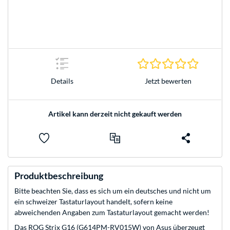
0.0 Stern
Jetzt bewerten
Details
Artikel kann derzeit nicht gekauft werden
Produktbeschreibung
Bitte beachten Sie, dass es sich um ein deutsches und nicht um
ein schweizer Tastaturlayout handelt, sofern keine
abweichenden Angaben zum Tastaturlayout gemacht werden!
Das ROG Strix G16 (G614PM-RV015W) von Asus überzeugt