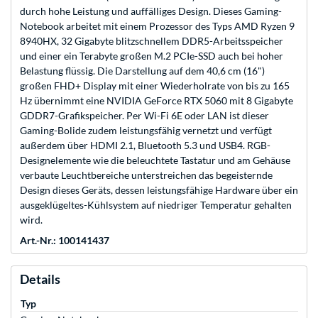
durch hohe Leistung und auffälliges Design. Dieses Gaming-
Notebook arbeitet mit einem Prozessor des Typs AMD Ryzen 9
8940HX, 32 Gigabyte blitzschnellem DDR5-Arbeitsspeicher
und einer ein Terabyte großen M.2 PCIe-SSD auch bei hoher
Belastung flüssig. Die Darstellung auf dem 40,6 cm (16")
großen FHD+ Display mit einer Wiederholrate von bis zu 165
Hz übernimmt eine NVIDIA GeForce RTX 5060 mit 8 Gigabyte
GDDR7-Grafikspeicher. Per Wi-Fi 6E oder LAN ist dieser
Gaming-Bolide zudem leistungsfähig vernetzt und verfügt
außerdem über HDMI 2.1, Bluetooth 5.3 und USB4. RGB-
Designelemente wie die beleuchtete Tastatur und am Gehäuse
verbaute Leuchtbereiche unterstreichen das begeisternde
Design dieses Geräts, dessen leistungsfähige Hardware über ein
ausgeklügeltes-Kühlsystem auf niedriger Temperatur gehalten
wird.
Art.-Nr.: 100141437
Details
Typ