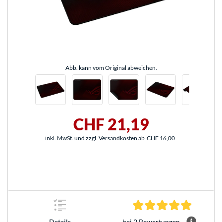
Abb. kann vom Original abweichen.
CHF 21,19
inkl. MwSt. und zzgl. Versandkosten ab
CHF 16,00
5.0 Stern
bei 2 Bewertungen
Details