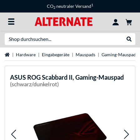
1
CO
neutraler Versand
2
Suche
Suche
Startseite
Hardware
Eingabegeräte
Mauspads
Gaming-Mauspads
ASUS
ROG Scabbard II, Gaming-Mauspad
(schwarz/dunkelrot)