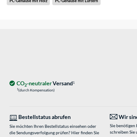
PC-Gehäuse mit Holz
PC-Gehäuse mit Lüftern
CO
-neutraler
Versand
1
2
1
(durch Kompensation)
Bestellstatus abrufen
Wir sind
Sie benötigen
Sie möchten Ihren Bestellstatus einsehen oder
schreiben Sie 
die Sendungsverfolgung prüfen? Hier finden Sie