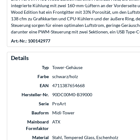
integrierte Kühlung mit zwei 160-mm-Lüftern an der Vorderseite 
Wood Edition hat ein Frontgitter mit 33% Porosität, um den Luftst
138 cfm zu Grafikkarten und CPU-Kühlern und der äußere Ring, der
Steuerung sorgen für einen optimalen Luftstrom, geringe Geräusche
darunter eine PWM-Steuerung mit zwei Sektionen, ein USB Type-C-A
Art.-Nr.: 100142977
Details
Typ
Tower-Gehäuse
Farbe
schwarz/holz
EAN
4711387654668
Hersteller-Nr.
90DC00M0-B39000
Serie
ProArt
Bauform
Midi-Tower
Mainboard
ATX
Formfaktor
Material
Stahl, Tempered Glass, Eschenholz