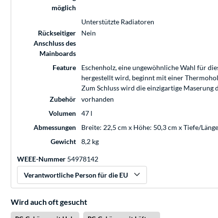
möglich
Unterstützte Radiatoren
Rückseitiger
Nein
Anschluss des
Mainboards
Feature
Eschenholz, eine ungewöhnliche Wahl für dies
hergestellt wird, beginnt mit einer Thermoho
Zum Schluss wird die einzigartige Maserung d
Zubehör
vorhanden
Volumen
47 l
Abmessungen
Breite: 22,5 cm x Höhe: 50,3 cm x Tiefe/Läng
Gewicht
8,2 kg
WEEE-Nummer
54978142
Verantwortliche Person für die EU
Wird auch oft gesucht