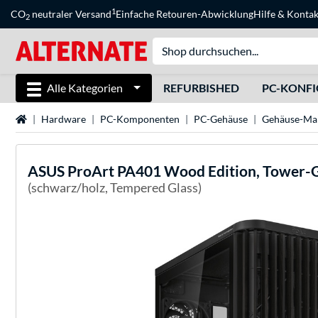
1
CO
neutraler Versand
Einfache Retouren-Abwicklung
Hilfe
&
Kontak
2
Alle Kategorien
REFURBISHED
PC-KONF
Startseite
Hardware
PC-Komponenten
PC-Gehäuse
Gehäuse-Ma
ASUS
ProArt PA401 Wood Edition, Tower-
(schwarz/holz, Tempered Glass)