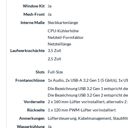
Window Kit
Ja
Mesh-Front
Ja
Interne Maße
Steckkartenlänge
CPU-Kühlerhöhe
Netzteil-Formfaktor
Netzteillänge
Laufwerksschächte
3,5 Zoll
2,5 Zoll
Slots
Full-Size
Frontanschlüsse
1x Audio, 2x USB-A 3.2 Gen 1 (5 Gbit/s), 1x U
Die Bezeichnung USB 3.2 Gen 1 entspricht de
Die Bezeichnung USB 3.2 Gen 2 entspricht de
Vorderseite
2 x 160 mm-Lüfter vorinstalliert, alternativ 
Rückseite
1 x 120 mm PWM-Lüfter vorinstalliert
Anmerkungen
Lüftersteuerung, Kabelmanagement, Staubfilt
Wasserkühlung
Ja