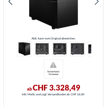
Abb. kann vom Original abweichen.
!
Sicherheits-
hinweise
CHF 3.328,49
ab
inkl. MwSt. und zzgl. Versandkosten ab
CHF 16,00