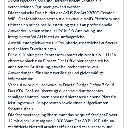
Arbeitsspeicher, SSD und Betriebssystem können aus
verschiedenen Optionen gewählt werden.
Die technische Basis bildet das ASUS ProArt X870E-Creator
WiFi. Das Mainboard setzt auf die aktuelle AMD-Plattform und
richtet sich mit seiner Ausstattung gezielt an professionelle
Anwender: Neben schneller PCIe-5.0-Anbindung und
integriertem WLAN bietet es umfangreiche
Anschlussmöglichkeiten für Peripherie, zusätzliche Laufwerke
und spätere Erweiterungen.
Für die Kühlung des Prozessors kommt ein Noctua NH-U12A
chromax.black zum Einsatz. Der Luftkühler sorgt auch bei
anhaltender Auslastung, etwa bei rechenintensiven
Anwendungen, für eine zuverlässige und gleichmäßige
Wärmeabfuhr.
Verbaut wird die Hardware im Fractal Design Define 7 Solid.
Das ATX-Gehäuse überzeugt durch sein durchdachtes,
schallgedämmtes Innenleben und bietet ausreichend Platz für
leistungsstarke Komponenten sowie einen aufgeräumten
Systemaufbau.
Die Stromversorgung übernimmt das be quiet! Straight Power
12 mit einer Leistung von 1.000 Watt. Das 80 PLUS Platinum-
zertifizierte Netzteil arbeitet effizient und geräuscharm und