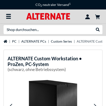
1
CO
neutraler Versand
2
Suche
Suche
Startseite
PC
ALTERNATE PCs
Custom Series
ALTERNATE Custom 
ALTERNATE
Custom Workstation •
ProZen, PC-System
(schwarz, ohne Betriebssystem)