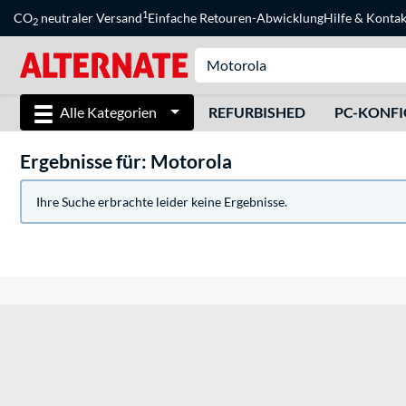
1
CO
neutraler Versand
Einfache Retouren-Abwicklung
Hilfe
&
Kontak
2
Alle Kategorien
REFURBISHED
PC-KONF
Ergebnisse für: Motorola
Ihre Suche erbrachte leider keine Ergebnisse.