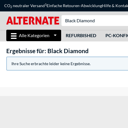
1
CO
neutraler Versand
Einfache Retouren-Abwicklung
Hilfe
&
Kontak
2
Alle Kategorien
REFURBISHED
PC-KONF
Ergebnisse für: Black Diamond
Ihre Suche erbrachte leider keine Ergebnisse.