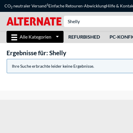
1
CO
neutraler Versand
Einfache Retouren-Abwicklung
Hilfe
&
Kontak
2
Alle Kategorien
REFURBISHED
PC-KONF
Ergebnisse für: Shelly
Ihre Suche erbrachte leider keine Ergebnisse.