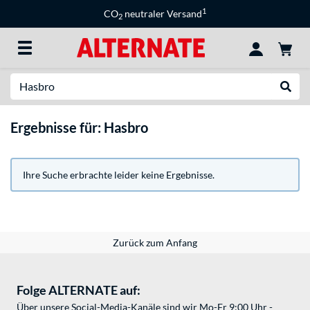
1
CO
neutraler Versand
2
Suche
Suche
Ergebnisse für: Hasbro
Ihre Suche erbrachte leider keine Ergebnisse.
Zurück zum Anfang
Folge ALTERNATE auf:
Über unsere Social-Media-Kanäle sind wir Mo-Fr 9:00 Uhr -