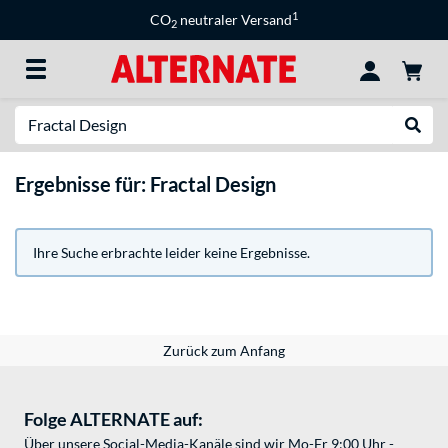
1
CO
neutraler Versand
2
Suche
Suche
Ergebnisse für: Fractal Design
Ihre Suche erbrachte leider keine Ergebnisse.
Zurück zum Anfang
Folge ALTERNATE auf:
Über unsere Social-Media-Kanäle sind wir Mo-Fr 9:00 Uhr -