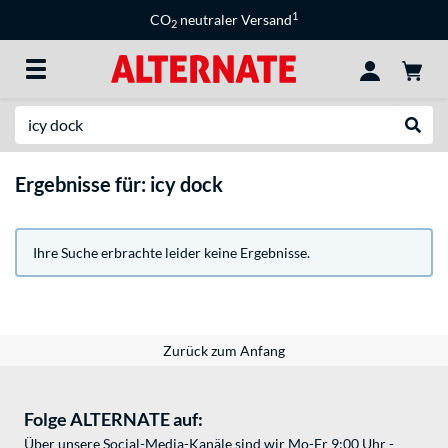
1
CO
neutraler Versand
2
Suche
Suche
Ergebnisse für: icy dock
Ihre Suche erbrachte leider keine Ergebnisse.
Zurück zum Anfang
Folge ALTERNATE auf:
Über unsere Social-Media-Kanäle sind wir Mo-Fr 9:00 Uhr -