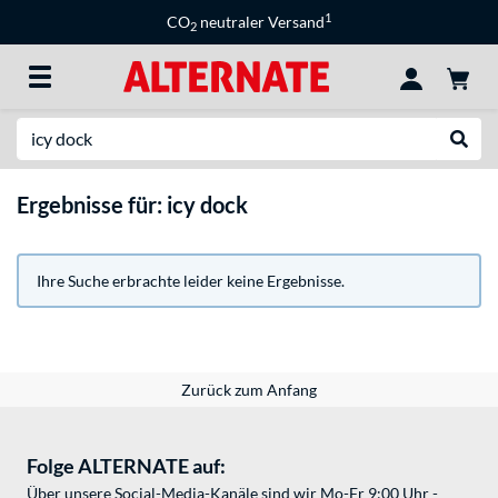
1
CO
neutraler Versand
2
Suche
Suche
Ergebnisse für: icy dock
Ihre Suche erbrachte leider keine Ergebnisse.
Zurück zum Anfang
Folge ALTERNATE auf:
Über unsere Social-Media-Kanäle sind wir Mo-Fr 9:00 Uhr -