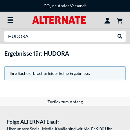
1
CO
neutraler Versand
2
Suche
Suche
Ergebnisse für: HUDORA
Ihre Suche erbrachte leider keine Ergebnisse.
Zurück zum Anfang
Folge ALTERNATE auf:
Über unsere Social-Media-Kanäle sind wir Mo-Fr 9:00 Uhr -